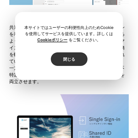
共通ID機能やシングルサインオン機能などのオプション
本サイトではユーザーの利便性向上のためCookie
を使用してサービスを提供しています。詳しくは
を利用し、社内ポータルからスムーズにアクセスできる
Cookieポリシー
をご覧ください。
ように設定が可能です。更に人事マスタ連携のカスタマ
イズ実施を行うと、人事に伴う煩雑なユーザー管理業務
を軽減でき、グローバルでの導入を行う企業様に喜ばれ
閉じる
ています。
一方でダウンロード申請機能、IPアドレス制限による不
特定拠点のアクセス制御にて、利便性とセキュリティを
両立させます。